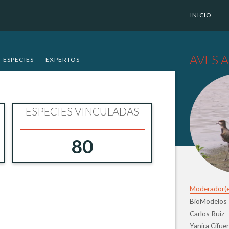
INICIO
AVES 
ESPECIES
EXPERTOS
ESPECIES VINCULADAS
80
Moderador(e
BioModelos
Carlos Ruiz
Yanira Cifu