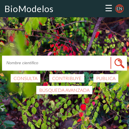
☰
BioModelos
EN
CONSULTA
CONTRIBUYE
PUBLICA
BÚSQUEDA AVANZADA