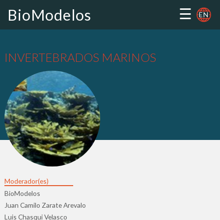
☰
BioModelos
EN
INVERTEBRADOS MARINOS
Moderador(es)
BioModelos
Juan Camilo Zarate Arevalo
Luis Chasqui Velasco