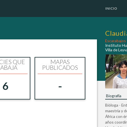
INICIO
Claudi
Escarabajos
Instituto H
Villa de Leyv
CIES QUE
MAPAS
ABAJA
PUBLICADOS
6
-
Biografía
Bióloga - En
maestría y d
África con é
años coordin