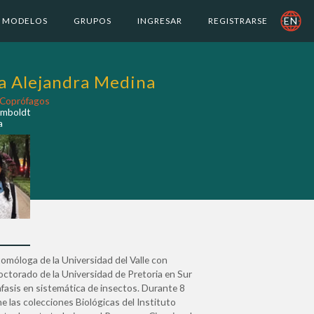
EN
MODELOS
GRUPOS
INGRESAR
REGISTRARSE
a Alejandra Medina
 Coprófagos
umboldt
a
tomóloga de la Universidad del Valle con
octorado de la Universidad de Pretoria en Sur
nfasis en sistemática de insectos. Durante 8
e las colecciones Biológicas del Instituto