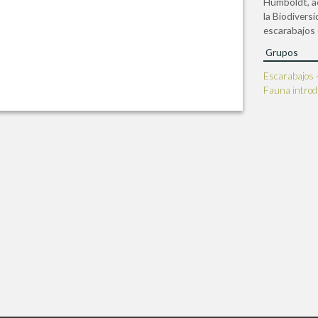
Humboldt, ac
la Biodivers
escarabajos
Grupos
Escarabajos 
Fauna introd