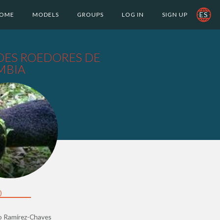
ES
OME
MODELS
GROUPS
LOG IN
SIGN UP
ES ROEDORES DE
MBIA
)
io Ramírez-Chaves