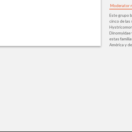
Moderator 
Este grupo b
cinco de las
Hystricomorp
Dinomyidae y
estas famili
América y d