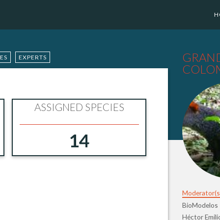
H
GRAND
IES
EXPERTS
COLO
ASSIGNED SPECIES
14
Moderator(s
BioModelos
Héctor Emil