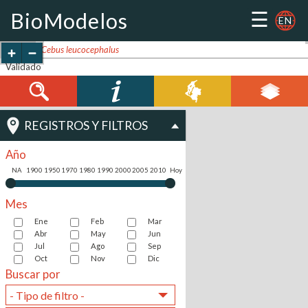
☰
BioModelos
EN
-
+
Cebus leucocephalus
Validado
REGISTROS Y FILTROS
Año
NA
1900
1950
1970
1980
1990
2000
2005
2010
Hoy
Mes
Ene
Feb
Mar
Abr
May
Jun
Jul
Ago
Sep
Oct
Nov
Dic
Buscar por
- Tipo de filtro -