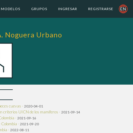
EN
MODELOS
GRUPOS
INGRESAR
REGISTRARSE
A. Noguera Urbano
peces cuevas ·
2020-04-01
n criterios UICN de los mamíferos ·
2021-09-14
Colombia ·
2021-09-16
 Colombia ·
2021-09-20
mbia ·
2022-08-11