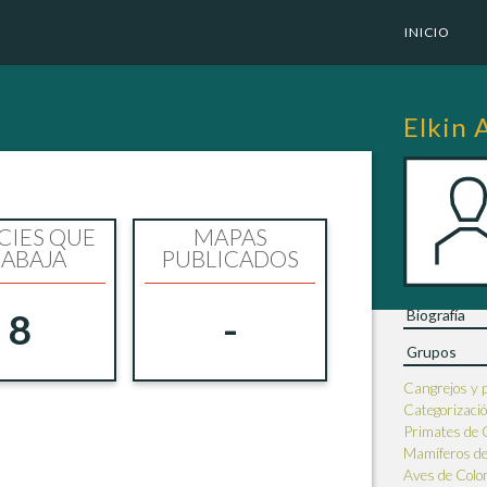
INICIO
Elkin 
CIES QUE
MAPAS
ABAJA
PUBLICADOS
Biografía
8
-
Grupos
Cangrejos y 
Categorizació
Primates de 
Mamíferos de
Aves de Colo